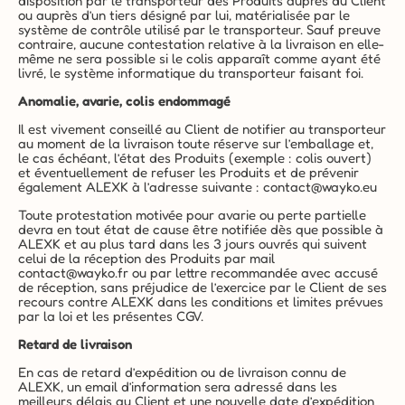
disposition par le transporteur des Produits auprès du Client 
ou auprès d’un tiers désigné par lui, matérialisée par le 
système de contrôle utilisé par le transporteur. Sauf preuve 
contraire, aucune contestation relative à la livraison en elle-
même ne sera possible si le colis apparaît comme ayant été 
livré, le système informatique du transporteur faisant foi.
Anomalie, avarie, colis endommagé
Il est vivement conseillé au Client de notifier au transporteur 
au moment de la livraison toute réserve sur l’emballage et, 
le cas échéant, l’état des Produits (exemple : colis ouvert) 
et éventuellement de refuser les Produits et de prévenir 
également ALEXK à l’adresse suivante : 
contact@wayko.eu
Toute protestation motivée pour avarie ou perte partielle 
devra en tout état de cause être notifiée dès que possible à 
ALEXK et au plus tard dans les 3 jours ouvrés qui suivent 
celui de la réception des Produits par mail 
contact@wayko.fr
 ou par lettre recommandée avec accusé 
de réception, sans préjudice de l’exercice par le Client de ses 
recours contre ALEXK dans les conditions et limites prévues 
par la loi et les présentes CGV.
Retard de livraison
En cas de retard d’expédition ou de livraison connu de 
ALEXK, un email d’information sera adressé dans les 
meilleurs délais au Client et une nouvelle date d’expédition 