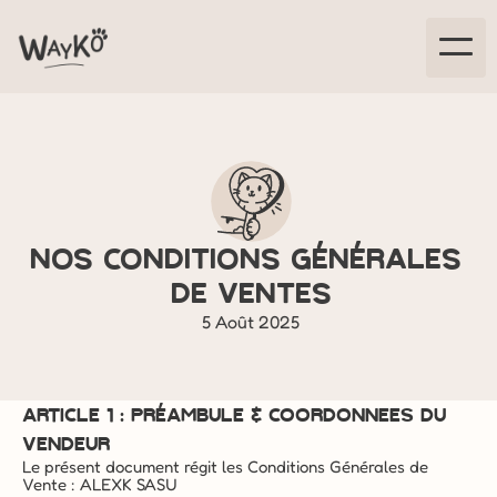
Croq'Party
Croq'Vadrouille
Croq'Plouf
Nos conditions générales 
de ventes
Nos engagements
5 Août 2025
ARTICLE 1 : PRÉAMBULE & COORDONNEES DU 
VENDEUR
Le présent document régit les Conditions Générales de 
Vente : ALEXK SASU