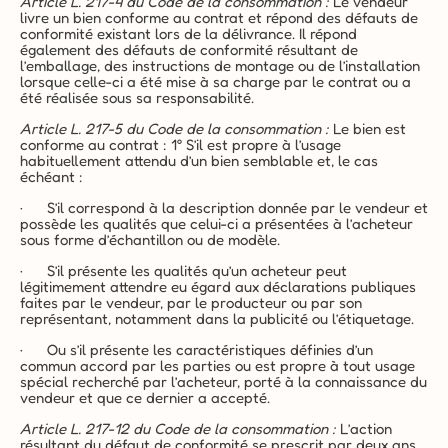
Article L. 217-4 du Code de la consommation
:
 Le vendeur 
livre un bien conforme au contrat et répond des défauts de 
conformité existant lors de la délivrance. Il répond 
également des défauts de conformité résultant de 
l’emballage, des instructions de montage ou de l’installation 
lorsque celle-ci a été mise à sa charge par le contrat ou a 
été réalisée sous sa responsabilité.
Article L. 217-5 du Code de la consommation :
 Le bien est 
conforme au contrat : 1° S’il est propre à l’usage 
habituellement attendu d’un bien semblable et, le cas 
échéant :
·      S’il correspond à la description donnée par le vendeur et 
possède les qualités que celui-ci a présentées à l’acheteur 
sous forme d’échantillon ou de modèle.
·      S’il présente les qualités qu’un acheteur peut 
légitimement attendre eu égard aux déclarations publiques 
faites par le vendeur, par le producteur ou par son 
représentant, notamment dans la publicité ou l’étiquetage.
·      Ou s’il présente les caractéristiques définies d’un 
commun accord par les parties ou est propre à tout usage 
spécial recherché par l’acheteur, porté à la connaissance du 
vendeur et que ce dernier a accepté.
Article L. 217-12 du Code de la consommation
:
 L’action 
résultant du défaut de conformité se prescrit par deux ans 