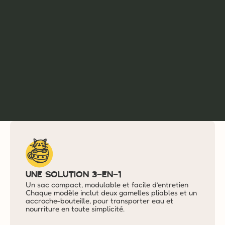
Un modèle
Des matériaux recyclés et 
reversée 
recyclables, sourcés avec exigence.
animales)
Une solution 3-en-1
Un sac compact, modulable et facile d’entretien 
Chaque modèle inclut deux gamelles pliables et un 
accroche-bouteille, pour transporter eau et 
nourriture en toute simplicité.